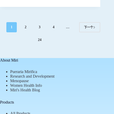
1
2
3
4
…
下一个
24
About Miri
Pueraria Mirifica
Research and Development
Menopause
Women Health Info
Miri's Health Blog
Products
All Products