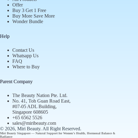
Offer
Buy 3 Get 1 Free
Buy More Save More
Wonder Bundle
Help
Contact Us
Whatsapp Us
FAQ
Where to Buy
Parent Company
The Beauty Nation Pte. Ltd.
No. 41, Toh Guan Road East,
#07-05 ADL Building,
Singapore 608605
+65 6562 5526
sales@miribeauty.com
© 2026, Miri Beauty
. All Right Reserved.
Miri Beauty Singapore — Natural Support for
Women’s Health
,
Hormonal Balance
&
Radiance