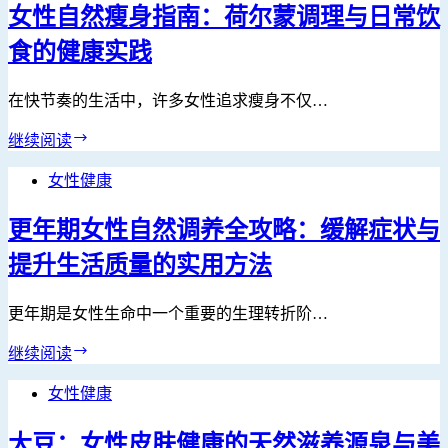
中
女性自然瘦身指南：荷尔蒙调理与日常饮
性
的
一
食的健康实践
关
生
键
健
在快节奏的生活中，许多女性追求瘦身不仅…
作
康
用：
女
继续阅读
的
自
性
隐
然
女性健康
自
形
维
然
守
更年期女性自然调养全攻略：缓解症状与
护
瘦
护
与
身
提升生活质量的实用方法
者
预
指
防
南：
更年期是女性生命中一个重要的生理转折阶…
策
荷
略
更
继续阅读
尔
年
蒙
女性健康
期
调
女
理
大豆：女性皮肤健康的天然滋养源泉与美