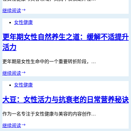
青
自
继续阅读
春
然
到
女性健康
美
更
胸
年
更年期女性自然养生之道：缓解不适提升
养
期
护：
活力
的
科
自
学
然
更年期是女性生命中的一个重要转折阶段，…
方
调
更
继续阅读
法
养
年
与
之
女性健康
期
日
道
女
常
大豆：女性活力与抗衰老的日常营养秘诀
性
习
自
惯
作为一名专注于女性健康与美容的内容创作…
然
的
养
全
大
继续阅读
生
面