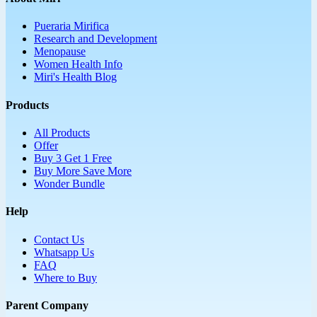
的
实
Pueraria Mirifica
Research and Development
用
Menopause
指
Women Health Info
南
Miri's Health Blog
Products
All Products
Offer
Buy 3 Get 1 Free
Buy More Save More
Wonder Bundle
Help
Contact Us
Whatsapp Us
FAQ
Where to Buy
Parent Company