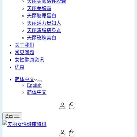
天丽美颜活性胶囊
天丽美胸霜
天丽胶原蛋白
天丽活力贵妇人
天丽清脂瘦身丸
天丽玫瑰美白
关于我们
常见问题
女性健康资讯
优惠
简体中文
English
简体中文
菜单