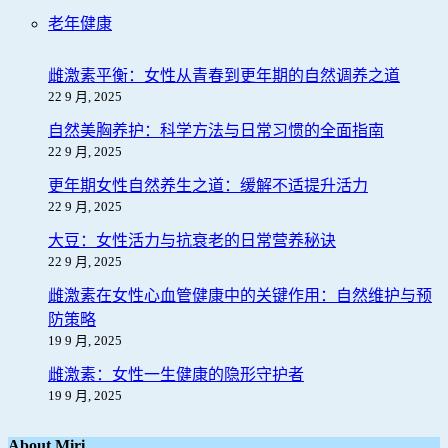
平
泉
的
老年健康
衡
与
实
下
美
用
雌激素平衡：女性从青春到更年期的自然调养之道
的
容
方
22 9 月, 2025
自
之
法
然
道
自然美胸养护：科学方法与日常习惯的全面指南
瘦
22 9 月, 2025
身
更年期女性自然养生之道：缓解不适提升活力
策
22 9 月, 2025
略：
大豆：女性活力与抗衰老的日常营养秘诀
饮
22 9 月, 2025
食
调
雌激素在女性心血管健康中的关键作用：自然维护与预
养
防策略
与
19 9 月, 2025
生
雌激素：女性一生健康的隐形守护者
活
19 9 月, 2025
习
惯
About Miri