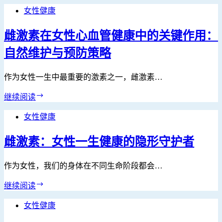
豆：
之
指
女性健康
女
道：
南
性
缓
雌激素在女性心血管健康中的关键作用：
活
解
力
自然维护与预防策略
不
与
适
抗
作为女性一生中最重要的激素之一，雌激素…
提
衰
升
雌
继续阅读
老
活
激
的
力
女性健康
素
日
在
常
雌激素：女性一生健康的隐形守护者
女
营
性
养
作为女性，我们的身体在不同生命阶段都会…
心
秘
血
诀
雌
继续阅读
管
激
健
女性健康
素：
康
女