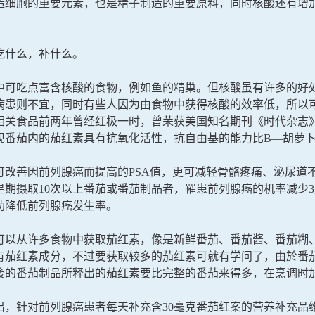
造细胞的重要元素，也是精子制造的重要原料，同时核酸还有增
。
吃什么，补什么。
中可吃点富含核酸的食物，例如鱼的精巢。但核酸虽有许多的好
病患则不宜，同时有些人因为由食物中获得核酸的效率低，所以
相关食品前两年曾经红极一时，曾荣获美国知名期刊《时代杂志》
现番茄内的茄红素具有抗氧化活性，抗自由基的能力比B—胡萝
可改善因前列腺癌而提高的PSA值，更可减轻骨骼疼痛、泌尿道
星期摄取10次以上番茄或番茄制品者，罹患前列腺癌的机率减少
助降低前列腺癌发生率。
可以从许多食物中获取茄红素，像是新鲜番茄、番茄酱、番茄糊
有茄红素成分，不过要获取较多的茄红素可就有学问了，由於番
後的番茄制品所释出的茄红素要比完整的番茄来得多，在烹调时
出，针对前列腺癌患者每天补充含30毫克番茄红案的营养补充品