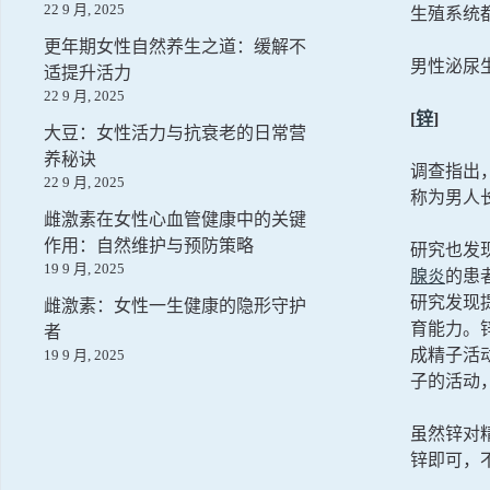
22 9 月, 2025
生殖系统
更年期女性自然养生之道：缓解不
男性泌尿
适提升活力
22 9 月, 2025
[
锌
]
大豆：女性活力与抗衰老的日常营
养秘诀
调查指出
22 9 月, 2025
称为男人
雌激素在女性心血管健康中的关键
作用：自然维护与预防策略
研究也发
19 9 月, 2025
腺炎
的患
研究发现
雌激素：女性一生健康的隐形守护
育能力。
者
成精子活
19 9 月, 2025
子的活动
虽然锌对
锌即可，