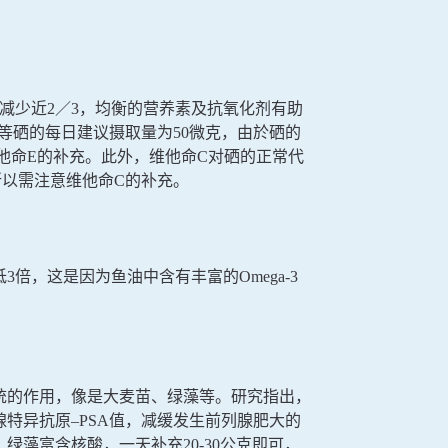
减少近2／3，均衡的营养素及抗氧化剂有助
等硒的每日建议摄取量为50微克，由於硒的
他命E的补充。此外，维他命C对硒的正常代
以需注意维他命C的补充。
倍，这是因为鱼油中含有丰富的Omega-3
统的作用，像是大麦苗、绿藻等。研究指出，
腺特异抗原–PSA值，减缓发生前列腺肥大的
藻富含核酸，一天补充20-30公克即可，