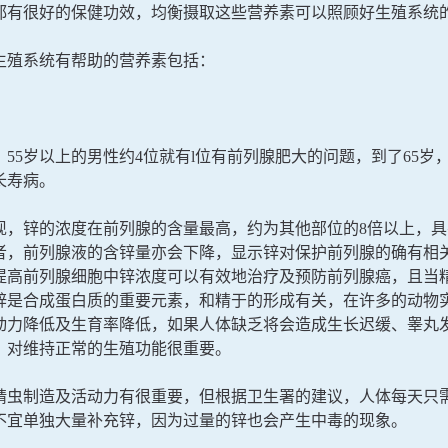
都有很好的保健功效，均衡摄取这些营养素可以照顾好生殖系统
生殖系统有帮助的营养素包括：
，55岁以上的男性约4位就有l位有前列腺肥大的问题，到了65岁
长寿病。
现，锌的浓度在前列腺的含量最高，约为其他部位的8倍以上，
者，前列腺液的含锌量亦会下降，显示锌对保护前列腺的确有相
提高前列腺细胞中锌浓度可以有效地治疗及预防前列腺癌，且当
锌是合成蛋白质的重要元素，和精于的形成有关，在许多的动物
动力降低及生育率降低，如果人体缺乏将会造成生长迟缓、睾丸
，对维持正常的生殖功能很重要。
精虫制造及活动力有很重要，但根据卫生署的建议，人体每天只需
不宜单独大量补充锌，因为过量的锌也会产生中毒的现象。