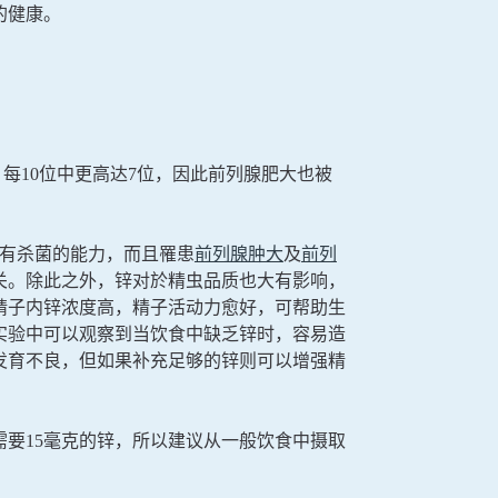
的健康。
，每10位中更高达7位，因此前列腺肥大也被
具有杀菌的能力，而且罹患
前列腺肿大
及
前列
关。除此之外，锌对於精虫品质也大有影响，
精子内锌浓度高，精子活动力愈好，可帮助生
实验中可以观察到当饮食中缺乏锌时，容易造
发育不良，但如果补充足够的锌则可以增强精
要15毫克的锌，所以建议从一般饮食中摄取