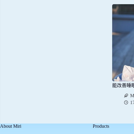
能改善睡
M
1
About Miri
Products