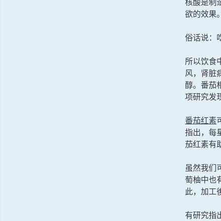
核酸是制
欲的效果
俗话说：
所以饮食
风，肾脏
醇。番茄
项研究发
番茄红素
指出，每
茄红素有
虽然我们
萄柚中也
此，加工
有研究指