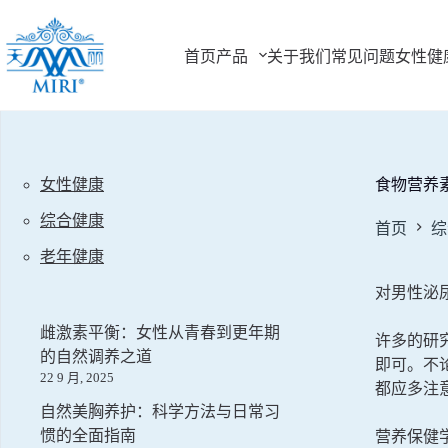
跳
过
首页
产品
关于我们
常见问题
女性健
内
容
女性健康
食物营养
综合健康
首页
综
老年健康
对男性泌
雌激素平衡：女性从青春到更年期
许多的研
的自然调养之道
即可。不
22 9 月, 2025
都应多注
自然美胸养护：科学方法与日常习
惯的全面指南
营养保健