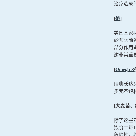
治疗造成
[
硒
]
美国国家
於预防前
部分作用
谢非常重
[
Omega-3
瑞典长达
多元不饱
[大麦苗、
除了这些
饮食中每1
危险性。