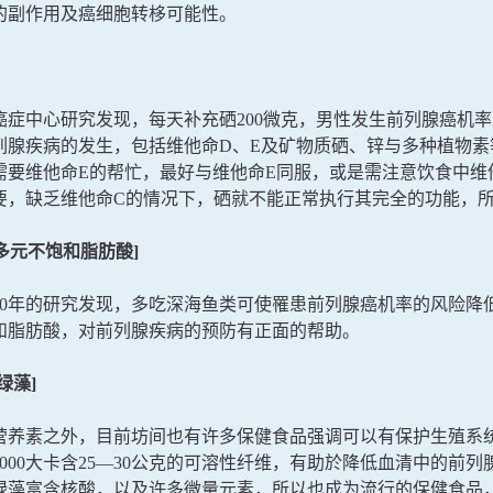
的副作用及癌细胞转栘可能性。
癌症中心研究发现，每天补充硒200微克，男性发生前列腺癌机率
列腺疾病的发生，包括维他命D、E及矿物质硒、锌与多种植物素
需要维他命E的帮忙，最好与维他命E同服，或是需注意饮食中维
要，缺乏维他命C的情况下，硒就不能正常执行其完全的功能，所
多元不饱和脂肪酸]
30年的研究发现，多吃深海鱼类可使罹患前列腺癌机率的风险降低3
和脂肪酸，对前列腺疾病的预防有正面的帮助。
绿藻]
营养素之外，目前坊间也有许多保健食品强调可以有保护生殖系
000大卡含25—30公克的可溶性纤维，有助於降低血清中的前列
绿藻富含核酸，以及许多微量元素，所以也成为流行的保健食品，绿