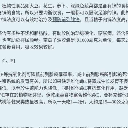
，植物性食品如大豆，花生，萝卜、深绿色蔬菜都是含有锌的食
含锌的食物，所以只要均衡饮食，一般都可以摄取足够的锌。此
中锌浓度可以有效地治疗及
预防前列腺癌
，且当精子内锌浓度高
还含有多种不饱和脂肪酸，有助於防治动脉硬化、糖尿病，还含有
，也有助於排尿顺畅。南瓜子油胶囊是以1000毫克为单位，每天
在餐後食用，吸收效果较好。
、C、E]
、E等抗氧化剂可降低前列腺癌罹患率，减少前列腺癌所引起的死
生殖系统的发育有关，所以如果缺乏维他命E将造成生长发育不
降低，以至於生殖能力也降低，同时维他命E有抗氧化作用，缺
命E存在於植物胚芽里，像乾果类食物富含维他命E，要补充维他
核桃等乾果类热量极高，所以一天吃1—2份，大约是15—30公克