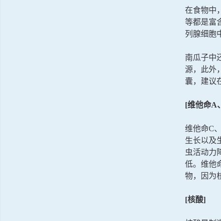
在食物中
等都是富
列腺细胞
南瓜子中
源，此外
囊，建议
[维他命A
维他命C
生长以及
虫活动力
低。维他
物，因为
[核酸]