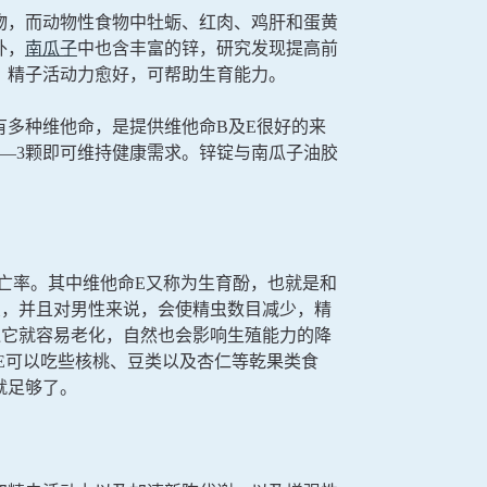
物，而动物性食物中牡蛎、红肉、鸡肝和蛋黄
外，
南瓜子
中也含丰富的锌，研究发现提高前
，精子活动力愈好，可帮助生育能力。
多种维他命，是提供维他命B及E很好的来
2—3颗即可维持健康需求。锌锭与南瓜子油胶
亡率。其中维他命E又称为生育酚，也就是和
良，并且对男性来说，会使精虫数目减少，精
乏它就容易老化，自然也会影响生殖能力的降
E可以吃些核桃、豆类以及杏仁等乾果类食
就足够了。