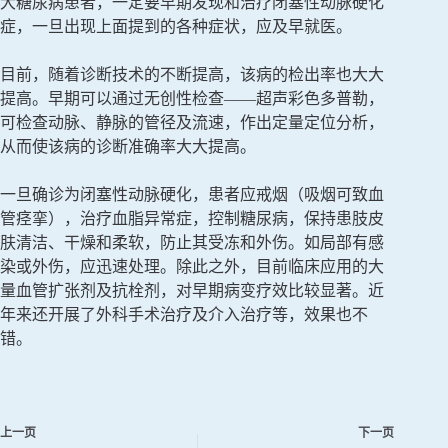
大糖尿病患者，一定要早期发现和治疗闭塞性动脉硬化
症，一旦出现上面提到的各种症状，应及早就医。
目前，随着诊断技术的不断提高，该病的检出率也大大
提高。早期可以通过无创性检查——超声彩色多普勒，
可检查动脉、静脉的管径及流速，作出定量定位分析，
从而使该病的诊断准确率大大提高。
一旦确诊为闭塞性动脉硬化，患者应戒烟（吸烟可致血
管痉挛），治疗血脂异常症，控制糖尿病，保持患肢皮
肤清洁、干燥和柔软，防止其受冻和外伤。如局部有感
染或外伤，应迅速处理。除此之外，目前临床应用的大
量血管扩张剂及抗栓剂，对早期病变疗效比较显著。近
年来还开展了外科手术治疗及介入治疗等，效果也不
错。
上一页
下一页