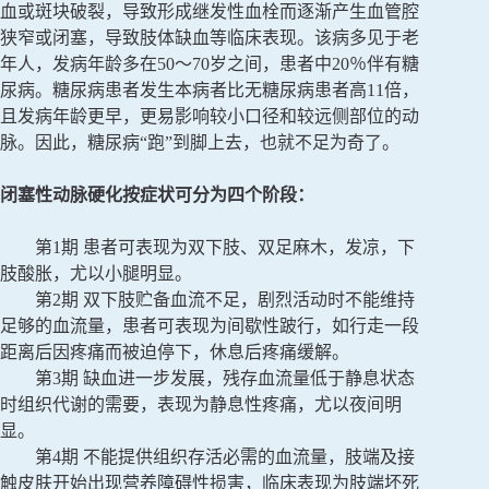
血或斑块破裂，导致形成继发性血栓而逐渐产生血管腔
狭窄或闭塞，导致肢体缺血等临床表现。该病多见于老
年人，发病年龄多在50～70岁之间，患者中20％伴有糖
尿病。糖尿病患者发生本病者比无糖尿病患者高11倍，
且发病年龄更早，更易影响较小口径和较远侧部位的动
脉。因此，糖尿病“跑”到脚上去，也就不足为奇了。
闭塞性动脉硬化按症状可分为四个阶段：
第1期 患者可表现为双下肢、双足麻木，发凉，下
肢酸胀，尤以小腿明显。
第2期 双下肢贮备血流不足，剧烈活动时不能维持
足够的血流量，患者可表现为间歇性跛行，如行走一段
距离后因疼痛而被迫停下，休息后疼痛缓解。
第3期 缺血进一步发展，残存血流量低于静息状态
时组织代谢的需要，表现为静息性疼痛，尤以夜间明
显。
第4期 不能提供组织存活必需的血流量，肢端及接
触皮肤开始出现营养障碍性损害，临床表现为肢端坏死