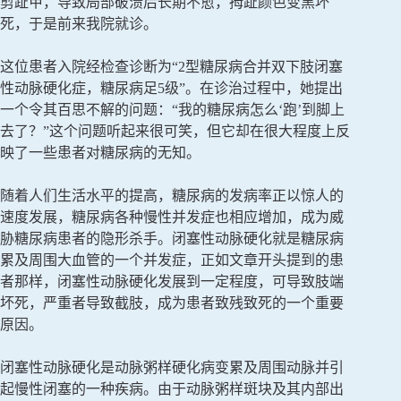
剪趾甲，导致局部破溃后长期不愈，拇趾颜色变黑坏
死，于是前来我院就诊。
这位患者入院经检查诊断为“2型糖尿病合并双下肢闭塞
性动脉硬化症，糖尿病足5级”。在诊治过程中，她提出
一个令其百思不解的问题：“我的糖尿病怎么‘跑’到脚上
去了？”这个问题听起来很可笑，但它却在很大程度上反
映了一些患者对糖尿病的无知。
随着人们生活水平的提高，糖尿病的发病率正以惊人的
速度发展，糖尿病各种慢性并发症也相应增加，成为威
胁糖尿病患者的隐形杀手。闭塞性动脉硬化就是糖尿病
累及周围大血管的一个并发症，正如文章开头提到的患
者那样，闭塞性动脉硬化发展到一定程度，可导致肢端
坏死，严重者导致截肢，成为患者致残致死的一个重要
原因。
闭塞性动脉硬化是动脉粥样硬化病变累及周围动脉并引
起慢性闭塞的一种疾病。由于动脉粥样斑块及其内部出