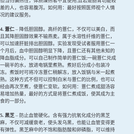
但当归偏热性，体质燥热者不宜使用;且若是肠胃功能较
差的人，也容易腹泻。如何用：最好按照医师视个人情
况的建议服务。
4. 薏仁
– 降低胆固醇。高纤的薏仁，不仅可以美白，而
且其降胆固醇效果不输燕麦。属于水溶性纤维的薏仁，
可以加速肝脏排出胆固醇。实验发现受试者服用薏仁一
个月后，血中胆固醇明显下降，且薏仁还有其他未知的
降血脂成分。可以自己制作简单的薏仁饭;一碗薏仁兑成
一碗半的水，放进电锅里煮熟。煮好后分成小包装冷
冻。煮饭时可将冷冻薏仁稍解冻，放入饭锅与米一起煮
熟。这种方式不但可以控制白米与薏仁的比例，也可以
经由再次烹煮，使薏仁变软。如何用：薏仁煮成甜汤容
易增加热量，最好的方式是将薏仁煮成饭，使其成为主
食的一部分。
5. 黑芝
– 防止血管硬化。含有强力抗氧化成分的黑芝
麻，不仅可减缓衰老，使头发乌黑，也能让血管变得更
有弹性。黑芝麻中的不饱和脂肪酸和卵磷脂，可以维持