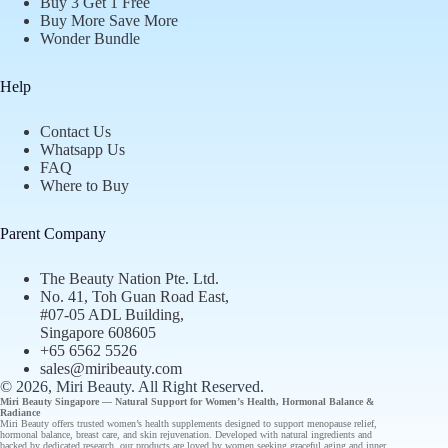
Buy 3 Get 1 Free
Buy More Save More
Wonder Bundle
Help
Contact Us
Whatsapp Us
FAQ
Where to Buy
Parent Company
The Beauty Nation Pte. Ltd.
No. 41, Toh Guan Road East,
#07-05 ADL Building,
Singapore 608605
+65 6562 5526
sales@miribeauty.com
© 2026, Miri Beauty
. All Right Reserved.
Miri Beauty Singapore — Natural Support for
Women’s Health
,
Hormonal Balance
&
Radiance
Miri Beauty offers
trusted
women’s health supplements designed to support
menopause relief
,
hormonal balance
,
breast care
, and
skin rejuvenation
. Developed with natural ingredients and
backed by
dedicated research
, our
products
are loved by women seeking graceful aging and inner