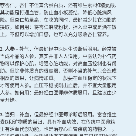
荐杏仁。杏仁不但富含蛋白质，还有维生素E和精氨酸,
其功能是打通血管，防止血小板凝结，降低心脏病风
险。但杏仁热量高，在吃的同时，最好减少其它油脂的
摄取。如何用：将杏仁磨成粉状，拌入菜中或是洒在饭
上，不但可以增加口感，也可以充分吸收杏仁营养。
2. 人参
– 补气，但最好经中医医生诊断后服用。经常被
当成补品的人参，其实并非人人适用。中医认为补气药
物可以保护心肌，增强心脏功能，对高血压控制也有帮
助。但除非体质真的很虚弱，否则不当的补气只会造成
相反的效果，让病情加重。一般要在血压稳定的状况下
才可使用人参。血压不稳或刚出血后，并不宜大量服用
人参。如何用：最好经由医师辨体质服用，且建议由少
量开始。
3. 当归
– 补血，但最好经中医师诊断后服用。富含维生
素B和矿物质的当归，具有补血功效，在传统中医典籍
里有活血代淤功能，也是治疗心血管疾病的药物之一。