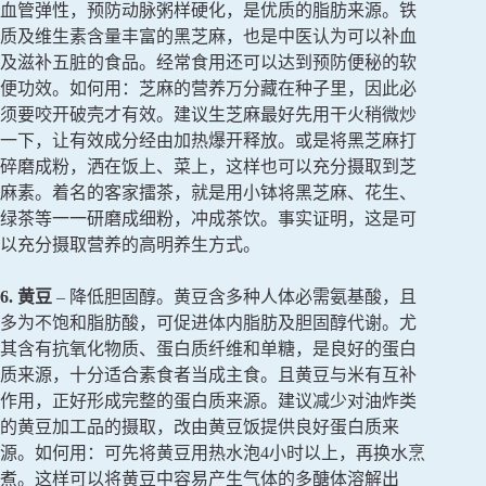
血管弹性，预防动脉粥样硬化，是优质的脂肪来源。铁
质及维生素含量丰富的黑芝麻，也是中医认为可以补血
及滋补五脏的食品。经常食用还可以达到预防便秘的软
便功效。如何用：芝麻的营养万分藏在种子里，因此必
须要咬开破壳才有效。建议生芝麻最好先用干火稍微炒
一下，让有效成分经由加热爆开释放。或是将黑芝麻打
碎磨成粉，洒在饭上、菜上，这样也可以充分摄取到芝
麻素。着名的客家擂茶，就是用小钵将黑芝麻、花生、
绿茶等一一研磨成细粉，冲成茶饮。事实证明，这是可
以充分摄取营养的高明养生方式。
6. 黄豆
– 降低胆固醇。黄豆含多种人体必需氨基酸，且
多为不饱和脂肪酸，可促进体内脂肪及胆固醇代谢。尤
其含有抗氧化物质、蛋白质纤维和单糖，是良好的蛋白
质来源，十分适合素食者当成主食。且黄豆与米有互补
作用，正好形成完整的蛋白质来源。建议减少对油炸类
的黄豆加工品的摄取，改由黄豆饭提供良好蛋白质来
源。如何用：可先将黄豆用热水泡4小时以上，再换水烹
煮。这样可以将黄豆中容易产生气体的多醣体溶解出