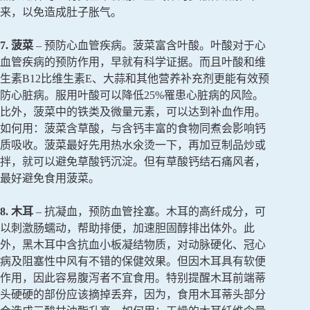
来，以免造成肚子胀气。
7. 菠菜
– 预防心血管疾病。菠菜富含叶酸。叶酸对于心
血管疾病的预防作用，早就有科学证据。而且叶酸和维
生素B12比维生素E、大蒜和其他营养补充剂更能有效预
防心脏病。服用叶酸可以降低25%罹患心脏病的风险。
比外，菠菜中的铁类及微量元素，可以达到补血作用。
如何用：菠菜含草酸，与含钙丰富的食物同煮会影响钙
质吸收。菠菜最好先用热水氽烫一下，再加豆制品炒或
拌，就可以避免草酸钙沉淀。但有草酸钙结石痛风者，
最好避免食用菠菜。
8. 木耳
– 抗凝血，预防血管拴塞。木耳的高纤成分，可
以刺激肠蠕动，帮助排便，加速胆固醇排出体外。此
外，黑木耳中含抗血小板凝结物质，对动脉硬化、冠心
病及阻塞性中风有不错的保健效果。但因木耳具有软便
作用，因此容易腹泻者不宜食用。特别提醒木耳前端蒂
头硬硬的部份应该摘掉丢弃，因为，食用木耳蒂头部分