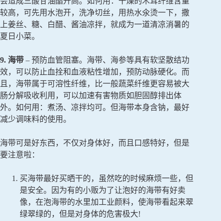
会造成三酸甘油酯升高。如何用：干燥的木耳纤维含量
较高，可先用水泡开，洗净切丝，用热水氽烫一下，撒
上姜丝、糖、白醋、酱油凉拌，就成为一道清凉消暑的
夏日小菜。
9. 海带
– 预防血管阻塞。海带、海参等具有软坚散结功
效，可以防止血拴和血液粘性增加，预防动脉硬化。而
且，海带属于可溶性纤维，比一般蔬菜纤维更容易被大
肠分解吸收利用，可以加速有害物质如胆固醇排出体
外。如何用：煮汤、凉拌均可。但海带本身含钠，最好
减少调味料的使用。
海带可是好东西，不仅对身体好，而且口感特好，但是
要注意啦：
买海带最好买晒干的，虽然吃的时候麻烦一些，但
是安全。因为有的小贩为了让泡好的海带有好卖
像，在泡海带的水里加工业颜料，使海带看起来翠
绿翠绿的，但是对身体的危害极大!