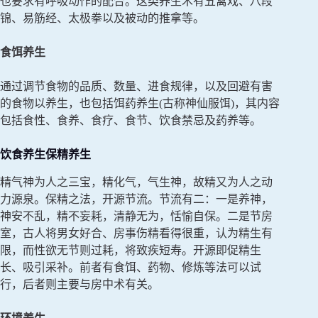
也要求有呼吸动作的配合。这类养生术有五禽戏、八段
锦、易筋经、太极拳以及被动的推拿等。
食饵养生
通过调节食物的品质、数量、进食规律，以及回避有害
的食物以养生，也包括饵药养生(古称神仙服饵)，其内容
包括食性、食养、食疗、食节、饮食禁忌及药养等。
饮食养生保精养生
精气神为人之三宝，精化气，气生神，故精又为人之动
力源泉。保精之法，开源节流。节流有二：一是养神，
神安不乱，精不妄耗，清静无为，恬愉自保。二是节房
室，古人将男女好合、房事伤精看得很重，认为精生有
限，而性欲无节则过耗，将致疾短寿。开源即促精生
长、吸引采补。前者有食饵、药物、修炼等法可以试
行，后者则主要与房中术有关。