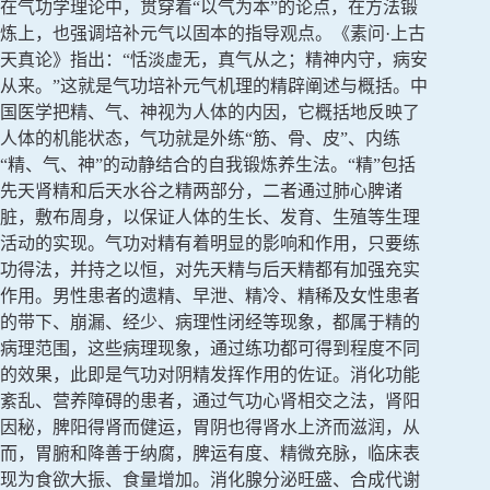
在气功学理论中，贯穿着“以气为本”的论点，在方法锻
炼上，也强调培补元气以固本的指导观点。《素问·上古
天真论》指出：“恬淡虚无，真气从之；精神内守，病安
从来。”这就是气功培补元气机理的精辟阐述与概括。中
国医学把精、气、神视为人体的内因，它概括地反映了
人体的机能状态，气功就是外练“筋、骨、皮”、内练
“精、气、神”的动静结合的自我锻炼养生法。“精”包括
先天肾精和后天水谷之精两部分，二者通过肺心脾诸
脏，敷布周身，以保证人体的生长、发育、生殖等生理
活动的实现。气功对精有着明显的影响和作用，只要练
功得法，并持之以恒，对先天精与后天精都有加强充实
作用。男性患者的遗精、早泄、精冷、精稀及女性患者
的带下、崩漏、经少、病理性闭经等现象，都属于精的
病理范围，这些病理现象，通过练功都可得到程度不同
的效果，此即是气功对阴精发挥作用的佐证。消化功能
紊乱、营养障碍的患者，通过气功心肾相交之法，肾阳
因秘，脾阳得肾而健运，胃阴也得肾水上济而滋润，从
而，胃腑和降善于纳腐，脾运有度、精微充脉，临床表
现为食欲大振、食量增加。消化腺分泌旺盛、合成代谢