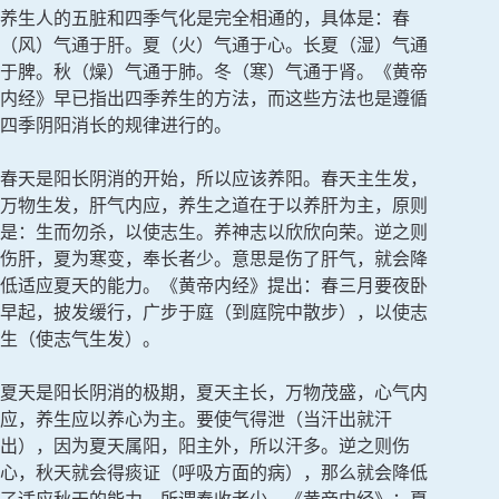
养生人的五脏和四季气化是完全相通的，具体是：春
（风）气通于肝。夏（火）气通于心。长夏（湿）气通
于脾。秋（燥）气通于肺。冬（寒）气通于肾。《黄帝
内经》早已指出四季养生的方法，而这些方法也是遵循
四季阴阳消长的规律进行的。
春天是阳长阴消的开始，所以应该养阳。春天主生发，
万物生发，肝气内应，养生之道在于以养肝为主，原则
是：生而勿杀，以使志生。养神志以欣欣向荣。逆之则
伤肝，夏为寒变，奉长者少。意思是伤了肝气，就会降
低适应夏天的能力。《黄帝内经》提出：春三月要夜卧
早起，披发缓行，广步于庭（到庭院中散步），以使志
生（使志气生发）。
夏天是阳长阴消的极期，夏天主长，万物茂盛，心气内
应，养生应以养心为主。要使气得泄（当汗出就汗
出），因为夏天属阳，阳主外，所以汗多。逆之则伤
心，秋天就会得痰证（呼吸方面的病），那么就会降低