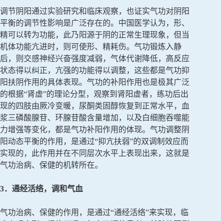
调节阴阳通过实验研究和临床观察，也证实气功对阴阳
平衡的调节性影响是广泛存在的。中国医学认为，形、
精可以转为功能，此乃阳源于阴的正常生理现象，但当
机体功能亢进时，则可使形、精耗伤。气功锻炼入静
后，则交感神经兴奋强度减弱，气体代谢降低，高反应
状态得以纠正，亢强的功能得以调整，这些都是气功抑
阳扶阴作用的具体表现。气功的补阳作用也是极其广泛
的根据“肾虚”的理论分型，观察到肾阳虚者，练功后出
现的四肢由厥冷变暖，尿酮类固醇恢复到正常水平，血
浆三磷酸腺苷、环腺苷酸含量增加，以及白细胞吞噬能
力增强等变化，都是气功补阳作用的体现。气功调整阴
阳动态平衡的作用，是通过“抑亢扶弱”的双调制效应而
实现的，此作用并在不同层次水平上表现出来，这就是
气功治病、保健的机转所在。
3．通经活络，调和气血
气功治病、保健的作用，是通过“通经活络”来实现，临