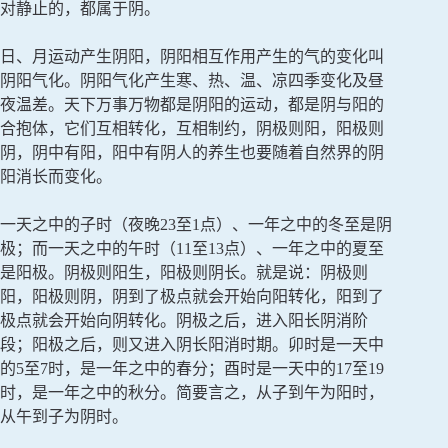
对静止的，都属于阴。
日、月运动产生阴阳，阴阳相互作用产生的气的变化叫
阴阳气化。阴阳气化产生寒、热、温、凉四季变化及昼
夜温差。天下万事万物都是阴阳的运动，都是阴与阳的
合抱体，它们互相转化，互相制约，阴极则阳，阳极则
阴，阴中有阳，阳中有阴人的养生也要随着自然界的阴
阳消长而变化。
一天之中的子时（夜晚23至1点）、一年之中的冬至是阴
极；而一天之中的午时（11至13点）、一年之中的夏至
是阳极。阴极则阳生，阳极则阴长。就是说：阴极则
阳，阳极则阴，阴到了极点就会开始向阳转化，阳到了
极点就会开始向阴转化。阴极之后，进入阳长阴消阶
段；阳极之后，则又进入阴长阳消时期。卯时是一天中
的5至7时，是一年之中的春分；酉时是一天中的17至19
时，是一年之中的秋分。简要言之，从子到午为阳时，
从午到子为阴时。