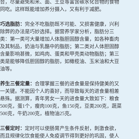
合，尽量避免和米、面、土豆等富含碳水化合物的食物
同吃。这样既能增加养分摄入，又有利于减肥。
巧选脂肪：
完全不吃脂肪既不可能、又损害健康，兴利
除弊的办法是巧妙选择。据营养学家分析，脂肪分三
类：第一类可大量增加人体脂胆固醇含量，如各种畜肉
及其制品，奶油与乳酪中的脂肪；第二类对人体胆固醇
含量影响甚微，如鸡肉、蛋类和甲壳类动物脂肪；第三
类是能够降低胆固醇的脂肪，如橄榄油、玉米油和大豆
油等。
养生三餐定量：
合理掌握三餐的进食量是保持健美的又
一关键。不能因个人的喜好，而导致每天的进食量相差
悬殊。据测算，青年男女一天的进食量大致如下：粮食
500克，蛋1个，瘦肉100克，鱼150克，豆类200克，蔬菜
500克，牛奶200克，植物油25克。
三餐定时：
定时可以使肠胃产生条件反射，刺激食欲，
而且规律化饮食能使人免疫调节得到更好的巩固，使人