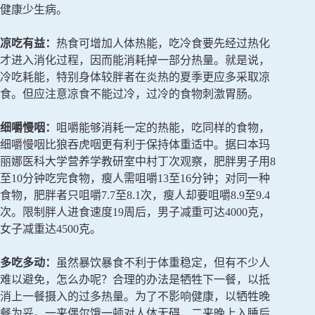
健康少生病。
凉吃有益：
热食可增加人体热能，吃冷食要先经过热化
才进入消化过程，因而能消耗掉一部分热量。就是说，
冷吃耗能，特别身体较胖者在炎热的夏季更应多采取凉
食。但应注意凉食不能过冷，过冷的食物刺激胃肠。
细嚼慢咽：
咀嚼能够消耗一定的热能，吃同样的食物，
细嚼慢咽比狼吞虎咽更有利于保持体重适中。据曰本玛
丽娜医科大学营养学教研室中村丁次观察，肥胖男子用8
至10分钟吃完食物，瘦人需咀嚼13至16分钟；对同一种
食物，肥胖者只咀嚼7.7至8.1次，瘦人却要咀嚼8.9至9.4
次。限制胖人进食速度19周后，男子减重可达4000克，
女子减重达4500克。
多吃多动：
虽然暴饮暴食不利于体重稳定，但有不少人
难以避免，怎么办呢？合理的办法是牺牲下一餐，以抵
消上一餐摄入的过多热量。为了不影响健康，以牺牲晚
餐为妥。一来偶尔饿一顿对人体无碍，二来晚上入睡后