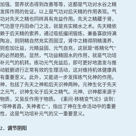
加强、营养状态得到改善等等，这都是气功对水谷之精
发挥作用的佐证。以上是气功对后天精的作用表现。气
功对先天之精也同样具有充益作用。先天之精藏于肾，
气功意守丹田命门之法，就是充实精水之术。先天精依
赖于后天精的索养，通过吸抵撮闭锻炼，兼备寡欲持满
陶冶，则阴精自然充实而固涩，肾中之精得阴精濡养，
则愈加壮益，元精益固、元气自充，这就是“练精化气”
的必然趋势。显然，气功益精固水的作用，就是气功培
补元气的机转。练功元气充益后，即可更好地激发与推
动脏腑进行正常有效的生理活动，这对维持机体健康具
有重要意义。此外，又能进一步发挥练气化神的作用。
神，包括了先天之神和后天识神两种。元神生化于先天
之元气，识神生化于后天之精气。元神、识神都来源于
物质，又皆反作用于物质。《素问·移精变气论》谈到：
“得神者昌，失神者亡”，指出了神在生命活动中的重要
性，这是气功培补元气的又一重要意义。
2．调节阴阳