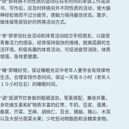
“转”即转换不同性质的运动在较长时间的单调工作或读
书、写作后，应及时转换另外不同性质的活动，使大脑
神经松弛而不过分疲劳，使脑力保持最佳状态。散步、
做体操等是较好的转换活动方式。
“参”即参加社会活动和体育活动结交年轻朋友，以接受
青春活力的感染，经常保持愉快的情绪，脱离孤僻的生
活环境。积极有趣的体育活动，可促进疲劳消除，体质
增强，身体更健康。
“睡”即睡好觉，保证睡眠充足中老年人要学会有规律地
生活，合理安排作息时间，保证一天有８小时（老年人
１０小时左右）的睡眠时间。
“调”是调节饮食做到粗细混杂，荤素搭配，兼收并蓄，
多吃维生素和矿物质丰富的红枣、牛奶、豆浆、蛋黄、
桑葚、芥菜、芝麻、胡桃仁、百合、猪脑、猪心、木耳
以及大部分蔬菜水果；少吃些动物脂肪和含糖类食物。