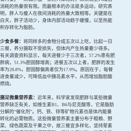
消耗的热量很有限。而最根本的办法是多运动，研究表
明，胖人与瘦人在夜间消耗的热量大致相等。关键是在
白天，胖子活动少，身体内部活动趋于缓慢，以至热能
积存转化为脂肪。
少食多餐：
将同样多的食物分成五次以上吃，比起一日
三餐，养分摄取不受损失，但体内产生热量要少得多。
有关调查资料显示，每天进餐少于三次者，57.2%患有肥
胖病，51.3%胆固醇增高；进餐五次以上者，肥胖的发生
率为28.8%，胆固醇偏高者仅为17.9%。原因在于，每餐
进食量减少，可降低血中胰岛素水平，从而增加脂肪酸
燃烧。
摄足微量营养素：
近年来，科学家发现肥胖与某些微量
营养缺乏有关，如维生素B1、B6与尼克酸等，它是脂肪
分解的“催化剂”。钙、铁、锌等矿物元素也是体内能量
转化的必需物质。这些微量营养素主要分布于粗粮、野
菜、绿色蔬菜及干果之中，故三餐宜多样化，坚持荤素