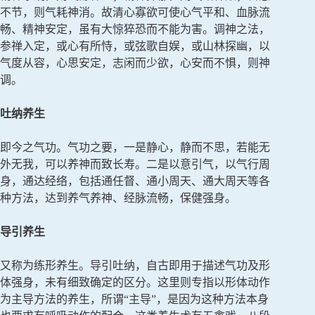
不节，则气耗神消。故清心寡欲可使心气平和、血脉流
畅、精神安定，虽有大惊猝恐而不能为害。调神之法，
参禅入定，或心有所恃，或弦歌自娱，或山林探幽，以
气度从容，心思安定，志闲而少欲，心安而不惧，则神
调。
吐纳养生
即今之气功。气功之要，一是静心，静而不思，若能无
外无我，可以养神而致长寿。二是以意引气，以气行周
身，通达经络，包括通任督、通小周天、通大周天等各
种方法，达到养气养神、经脉流畅，保健强身。
导引养生
又称为练形养生。导引吐纳，自古即用于描述气功及形
体强身，未有细致确定的区分。这里则专指以形体动作
为主导方法的养生，所谓“主导”，是因为这种方法本身