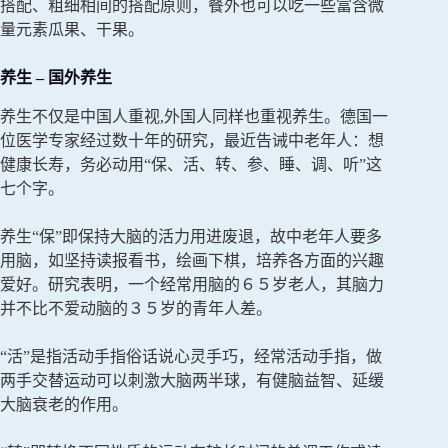
搭配、粗细相间的搭配原则，餐外也可以吃一些富含微
量元素瓜果、干果。
养生 – 国外养生
养生不仅是中国人重视,外国人同样也重视养生。德国一
位医学专家经过数十年的研究，最近告诫中老年人：想
健康长寿，务必动用“保、活、转、参、睡、调、听”这
七个字。
养生“保”即保持大脑的活力用进废退，故中老年人要多
用脑，如坚持读报看书，绘画下棋，培养各方面的兴趣
爱好。研究表明，一个经常用脑的６５岁老人，其脑力
并不比不爱动脑的３５岁的青年人差。
“活”是指活动手指俗话说心灵手巧，经常活动手指，做
两手交替运动可以刺激大脑两半球，有健脑益智、延缓
大脑衰老的作用。