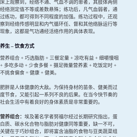
床上观察到，经络不通、气血不调的患者，其肢体两侧
经络测定值不等或差数悬殊；练功后，凡气血弱者，通
过练功，都可得到不同程度的加强。练功过程中，还观
察到经络传感明显和内气循环任、督和其他络脉运行等
现象，这都是气功通经活络作用的具体表现。
养生 – 饮食方式
营养组合 + 巧选脂肪 + 三餐定量 + 凉吃有益 + 细嚼慢咽
+ 多吃多动 + 少食多餐 + 摄足微量营养素 + 吃饭定时 +
不挑食偏食 = 健康 + 健美。
肥胖是人体健康的大敌。为保持身材的苗条、健美而过
度节食，又能引起一系列不良的后果。在当今快节奏的
社会生活中有着良好的身体素质是非常重要的。
营养组合：
埃及著名学者努福尔经过长期研究指出，蛋
白质、碳水化合物与脂肪对健康同等重要，缺一不可，
关键在于巧妙组合，即将富含油脂的食物与豆类蔬菜组