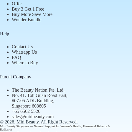
Offer
Buy 3 Get 1 Free
Buy More Save More
Wonder Bundle
Help
Contact Us
Whatsapp Us
FAQ
Where to Buy
Parent Company
The Beauty Nation Pte. Ltd.
No. 41, Toh Guan Road East,
#07-05 ADL Building,
Singapore 608605
+65 6562 5526
sales@miribeauty.com
© 2026, Miri Beauty
. All Right Reserved.
Miri Beauty Singapore — Natural Support for
Women’s Health
,
Hormonal Balance
&
Radiance