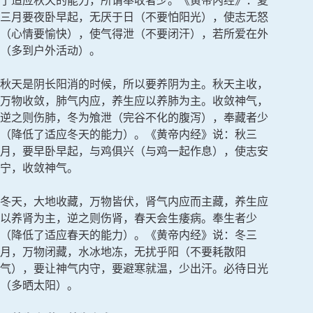
了适应秋天的能力，所谓奉收者少。《黄帝内经》：夏
三月要夜卧早起，无厌于日（不要怕阳光），使志无怒
（心情要愉快），使气得泄（不要闭汗），若所爱在外
（多到户外活动）。
秋天是阴长阳消的时候，所以要养阴为主。秋天主收，
万物收敛，肺气内应，养生应以养肺为主。收敛神气，
逆之则伤肺，冬为飧泄（完谷不化的腹泻），奉藏者少
（降低了适应冬天的能力）。《黄帝内经》说：秋三
月，要早卧早起，与鸡俱兴（与鸡一起作息），使志安
宁，收敛神气。
冬天，大地收藏，万物皆伏，肾气内应而主藏，养生应
以养肾为主，逆之则伤肾，春天会生痿病。奉生者少
（降低了适应春天的能力）。《黄帝内经》说：冬三
月，万物闭藏，水冰地冻，无扰乎阳（不要耗散阳
气），要让神气内守，要避寒就温，少出汗。必待日光
（多晒太阳）。