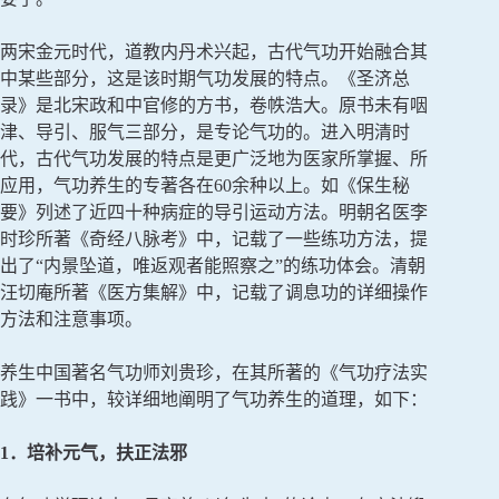
两宋金元时代，道教内丹术兴起，古代气功开始融合其
中某些部分，这是该时期气功发展的特点。《圣济总
录》是北宋政和中官修的方书，卷帙浩大。原书未有咽
津、导引、服气三部分，是专论气功的。进入明清时
代，古代气功发展的特点是更广泛地为医家所掌握、所
应用，气功养生的专著各在60余种以上。如《保生秘
要》列述了近四十种病症的导引运动方法。明朝名医李
时珍所著《奇经八脉考》中，记载了一些练功方法，提
出了“内景坠道，唯返观者能照察之”的练功体会。清朝
汪切庵所著《医方集解》中，记载了调息功的详细操作
方法和注意事项。
养生中国著名气功师刘贵珍，在其所著的《气功疗法实
践》一书中，较详细地阐明了气功养生的道理，如下：
1．培补元气，扶正法邪