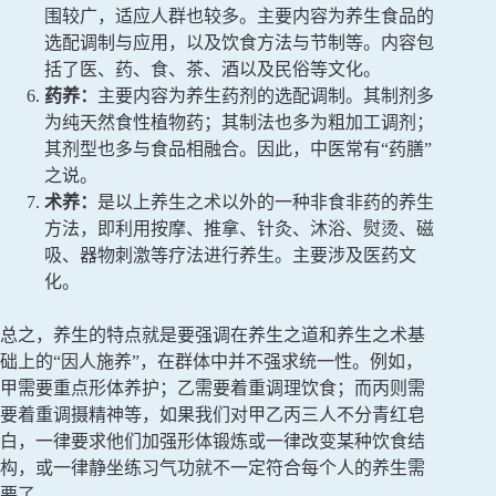
围较广，适应人群也较多。主要内容为养生食品的
选配调制与应用，以及饮食方法与节制等。内容包
括了医、药、食、茶、酒以及民俗等文化。
药养：
主要内容为养生药剂的选配调制。其制剂多
为纯天然食性植物药；其制法也多为粗加工调剂；
其剂型也多与食品相融合。因此，中医常有“药膳”
之说。
术养：
是以上养生之术以外的一种非食非药的养生
方法，即利用按摩、推拿、针灸、沐浴、熨烫、磁
吸、器物刺激等疗法进行养生。主要涉及医药文
化。
总之，养生的特点就是要强调在养生之道和养生之术基
础上的“因人施养”，在群体中并不强求统一性。例如，
甲需要重点形体养护；乙需要着重调理饮食；而丙则需
要着重调摄精神等，如果我们对甲乙丙三人不分青红皂
白，一律要求他们加强形体锻炼或一律改变某种饮食结
构，或一律静坐练习气功就不一定符合每个人的养生需
要了。