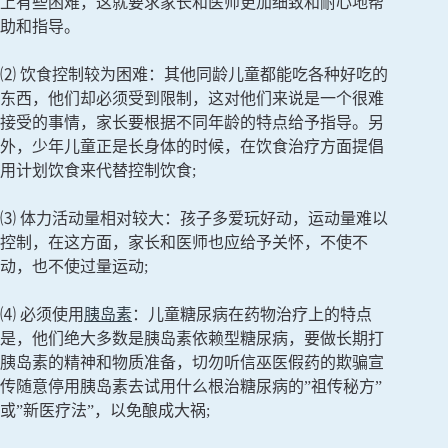
上有些困难，这就要求家长和医师更加细致和耐心地帮
助和指导。
⑵ 饮食控制较为困难：其他同龄儿童都能吃各种好吃的
东西，他们却必须受到限制，这对他们来说是一个很难
接受的事情，家长要根据不同年龄的特点给予指导。另
外，少年儿童正是长身体的时候，在饮食治疗方面提倡
用计划饮食来代替控制饮食;
⑶ 体力活动量相对较大：孩子多爱玩好动，运动量难以
控制，在这方面，家长和医师也应给予关怀，不使不
动，也不使过量运动;
⑷ 必须使用
胰岛素
：儿童糖尿病在药物治疗上的特点
是，他们绝大多数是胰岛素依赖型糖尿病，要做长期打
胰岛素的精神和物质准备，切勿听信巫医假药的欺骗宣
传随意停用胰岛素去试用什么根治糖尿病的”祖传秘方”
或”新医疗法”，以免酿成大祸;