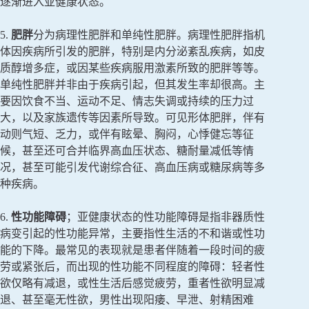
逐渐进入亚健康状态。
5.
肥胖
分为病理性肥胖和单纯性肥胖。病理性肥胖指机
体因疾病所引发的肥胖，特别是内分泌紊乱疾病，如皮
质醇增多症，或因某些疾病服用激素所致的肥胖等等。
单纯性肥胖并非由于疾病引起，但其发生率却很高。主
要因饮食不当、运动不足、情志失调或持续的压力过
大，以及家族遗传等因素所导致。可见形体肥胖，伴有
动则气短、乏力，或伴有眩晕、胸闷，心悸健忘等征
候，甚至还可合并临界高血压状态、糖耐量减低等情
况，甚至可能引发代谢综合征、高血压病或糖尿病等多
种疾病。
6.
性功能障碍
；亚健康状态的性功能障碍是指非器质性
病变引起的性功能异常，主要指性生活的不和谐或性功
能的下降。最常见的表现就是患者伴随着一段时间的疲
劳或紧张后，而出现的性功能不同程度的障碍：轻者性
欲仅略有减退，或性生活后感觉疲劳，重者性欲明显减
退、甚至毫无性欲，男性出现阳痿、早泄、射精困难