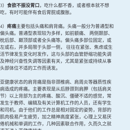
3）
食欲不振没胃口
，吃什么都不香，或者根本就不想
吃，有时可能伴有食后胃脘或腹胀。
4）
疼痛
主要包括头痛和肩背痛。头痛一般分为普通型和
偏头痛。普通型表现较为多样，如前额痛、 两侧颞部、
枕后部、巅顶部或者全头痛等。偏头痛多部位固定，或
左或右，并多局限于头部一侧， 往往在紧张、焦虑或生
活节律发生变化时发作，这与头部的血管舒缩功能失调
及神经兴奋性失调等因素有关，尤其是紧张或持续从事
头部体位不适的工作而诱发。
亚健康状态的肩背痛是指非颈椎病、肩周炎等器质性疾
病造成的疼痛。主要表现是从后脖颈到肩胛（包括肩关
节）以上背部为主的疼痛、酸沉、僵硬不适的感觉，常
发生于教师、编辑及有关计算机工作的人员，还有学生
和司机。由于他们的工作总是相对固定的姿势，背部的
肌肉极易产生疲劳，加之精神高度紧张，心理上又易厌
倦机械和单调的工作，几种因素联合作用，久而久之就