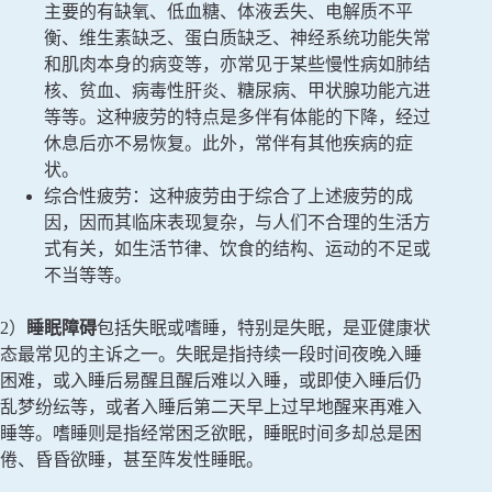
主要的有缺氧、低血糖、体液丢失、电解质不平
衡、维生素缺乏、蛋白质缺乏、神经系统功能失常
和肌肉本身的病变等，亦常见于某些慢性病如肺结
核、贫血、病毒性肝炎、糖尿病、甲状腺功能亢进
等等。这种疲劳的特点是多伴有体能的下降，经过
休息后亦不易恢复。此外，常伴有其他疾病的症
状。
综合性疲劳：这种疲劳由于综合了上述疲劳的成
因，因而其临床表现复杂，与人们不合理的生活方
式有关，如生活节律、饮食的结构、运动的不足或
不当等等。
2）
睡眠障碍
包括失眠或嗜睡，特别是失眠，是亚健康状
态最常见的主诉之一。失眠是指持续一段时间夜晚入睡
困难，或入睡后易醒且醒后难以入睡，或即使入睡后仍
乱梦纷纭等，或者入睡后第二天早上过早地醒来再难入
睡等。嗜睡则是指经常困乏欲眠，睡眠时间多却总是困
倦、昏昏欲睡，甚至阵发性睡眠。