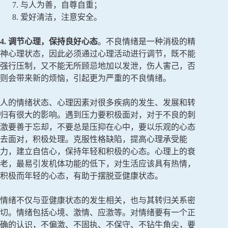
与人为善，自尊自重；
爱好清洁，注意安全。
4. 调节心理，保持良好心态
。不良情绪是一种消极的精
神心理状态，因此必须通过心理活动进行调节，既不能
强行压制，又不能无所顾忌地加以发泄，伤人害己，否
则会带来新的烦恼，引起更为严重的不良情绪。
人的情绪状态、心理因素对很多疾病的发生、发展和转
归有很大的影响。遇到压力要积极面对，对于不良的刺
激要善于忘却，不要总是压抑在心中，要以乐观的心态
去面对，积极处理。克服性格缺陷，提高心理承受能
力，建立自信心，保持年轻和积极的心态。心理上的衰
老，最易引发机体功能的低下，对生活应该具有热情，
积极而年轻的心态，有助于摆脱亚健康状态。
情绪不仅与亚健康状态的发生相关，也与其转归关系密
切。情绪包括心境、激情、应激等。对情绪要有一个正
确的认识，不偏激、不固执、不保守、不钻牛角尖，要