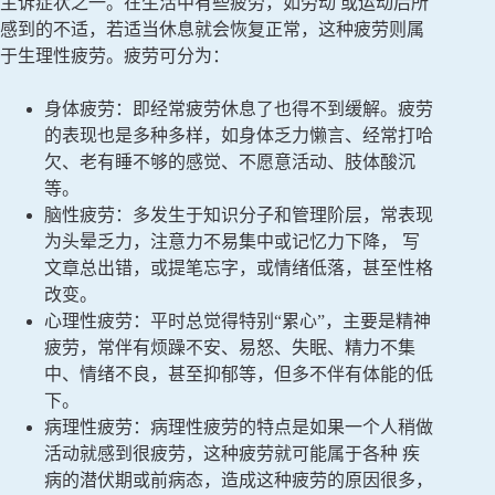
主诉症状之一。在生活中有些疲劳，如劳动 或运动后所
感到的不适，若适当休息就会恢复正常，这种疲劳则属
于生理性疲劳。疲劳可分为：
身体疲劳：即经常疲劳休息了也得不到缓解。疲劳
的表现也是多种多样，如身体乏力懒言、经常打哈
欠、老有睡不够的感觉、不愿意活动、肢体酸沉
等。
脑性疲劳：多发生于知识分子和管理阶层，常表现
为头晕乏力，注意力不易集中或记忆力下降， 写
文章总出错，或提笔忘字，或情绪低落，甚至性格
改变。
心理性疲劳：平时总觉得特别“累心”，主要是精神
疲劳，常伴有烦躁不安、易怒、失眠、精力不集
中、情绪不良，甚至抑郁等，但多不伴有体能的低
下。
病理性疲劳：病理性疲劳的特点是如果一个人稍做
活动就感到很疲劳，这种疲劳就可能属于各种 疾
病的潜伏期或前病态，造成这种疲劳的原因很多，