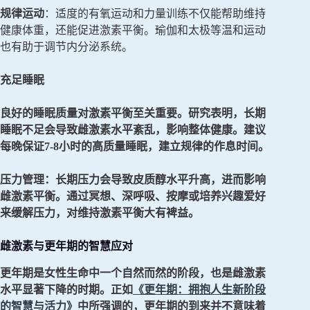
规律运动
：适度的有氧运动和力量训练不仅能帮助维持
健康体重，还能促进激素平衡。瑜伽和太极等温和运动
也有助于调节内分泌系统。
充足睡眠
良好的睡眠质量对激素平衡至关重要。研究表明，长期
睡眠不足会导致雌激素水平紊乱，影响整体健康。建议
每晚保证7-8小时的高质量睡眠，建立规律的作息时间。
压力管理
：长期压力会导致皮质醇水平升高，进而影响
雌激素平衡。通过冥想、深呼吸、按摩或培养兴趣爱好
来缓解压力，对维持激素平衡大有裨益。
雌激素与更年期的智慧应对
更年期是女性生命中一个自然而然的阶段，也是雌激素
水平显著下降的时期。正如
《更年期：拥抱人生新阶段
的智慧与活力》
中所强调的，更年期的到来并不意味着