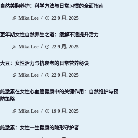
自然美胸养护：科学方法与日常习惯的全面指南
Mika Lee
22 9 月, 2025
更年期女性自然养生之道：缓解不适提升活力
Mika Lee
22 9 月, 2025
大豆：女性活力与抗衰老的日常营养秘诀
Mika Lee
22 9 月, 2025
雌激素在女性心血管健康中的关键作用：自然维护与预
防策略
Mika Lee
19 9 月, 2025
雌激素：女性一生健康的隐形守护者