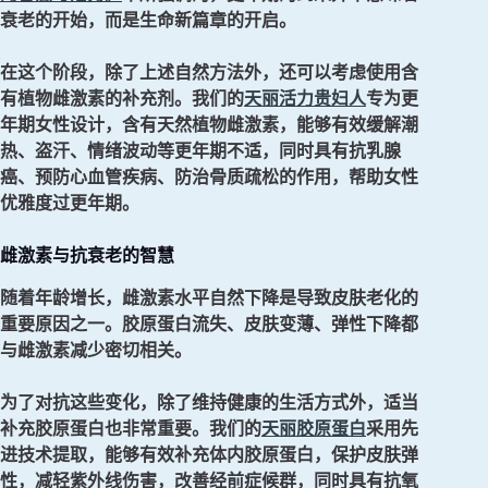
衰老的开始，而是生命新篇章的开启。
在这个阶段，除了上述自然方法外，还可以考虑使用含
有植物雌激素的补充剂。我们的
天丽活力贵妇人
专为更
年期女性设计，含有天然植物雌激素，能够有效缓解潮
热、盗汗、情绪波动等更年期不适，同时具有抗乳腺
癌、预防心血管疾病、防治骨质疏松的作用，帮助女性
优雅度过更年期。
雌激素与抗衰老的智慧
随着年龄增长，雌激素水平自然下降是导致皮肤老化的
重要原因之一。胶原蛋白流失、皮肤变薄、弹性下降都
与雌激素减少密切相关。
为了对抗这些变化，除了维持健康的生活方式外，适当
补充胶原蛋白也非常重要。我们的
天丽胶原蛋白
采用先
进技术提取，能够有效补充体内胶原蛋白，保护皮肤弹
性，减轻紫外线伤害，改善经前症候群，同时具有抗氧