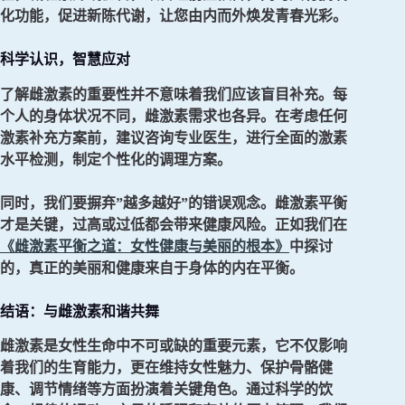
化功能，促进新陈代谢，让您由内而外焕发青春光彩。
科学认识，智慧应对
了解雌激素的重要性并不意味着我们应该盲目补充。每
个人的身体状况不同，雌激素需求也各异。在考虑任何
激素补充方案前，建议咨询专业医生，进行全面的激素
水平检测，制定个性化的调理方案。
同时，我们要摒弃”越多越好”的错误观念。雌激素平衡
才是关键，过高或过低都会带来健康风险。正如我们在
《雌激素平衡之道：女性健康与美丽的根本》
中探讨
的，真正的美丽和健康来自于身体的内在平衡。
结语：与雌激素和谐共舞
雌激素是女性生命中不可或缺的重要元素，它不仅影响
着我们的生育能力，更在维持女性魅力、保护骨骼健
康、调节情绪等方面扮演着关键角色。通过科学的饮