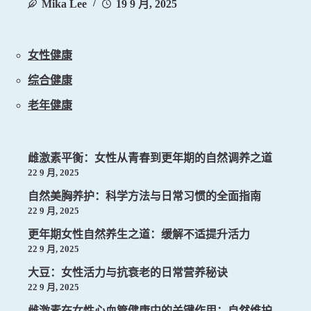
Mika Lee
19 9 月, 2025
女性健康
综合健康
老年健康
雌激素平衡：女性从青春到更年期的自然调养之道
22 9 月, 2025
自然美胸养护：科学方法与日常习惯的全面指南
22 9 月, 2025
更年期女性自然养生之道：缓解不适提升活力
22 9 月, 2025
大豆：女性活力与抗衰老的日常营养秘诀
22 9 月, 2025
雌激素在女性心血管健康中的关键作用：自然维护