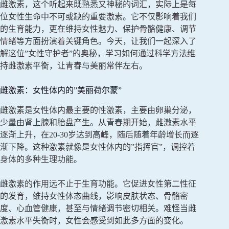
雌激素，这个听起来既熟悉又神秘的词汇，实际上是每
位女性生命中不可或缺的重要激素。它不仅影响着我们
的生育能力，更在维持女性魅力、保护骨骼健康、调节
情绪等方面扮演着关键角色。今天，让我们一起深入了
解这位”女性守护者”的奥秘，学习如何通过科学方法维
持雌激素平衡，让青春与美丽常伴左右。
雌激素：女性体内的”美丽荷尔蒙”
雌激素是女性体内最主要的性激素，主要由卵巢分泌，
少量由肾上腺和胎盘产生。从青春期开始，雌激素水平
逐渐上升，在20-30岁达到高峰，随后随着年龄增长而逐
渐下降。这种激素就像是女性体内的”指挥官”，调控着
身体的多种生理功能。
雌激素的作用远不止于生育功能。它促进女性第二性征
的发育，维持女性体态曲线，影响皮肤状态、骨骼密
度、心血管健康，甚至与情绪调节密切相关。难怪当雌
激素水平失衡时，女性会感受到如此多方面的变化。