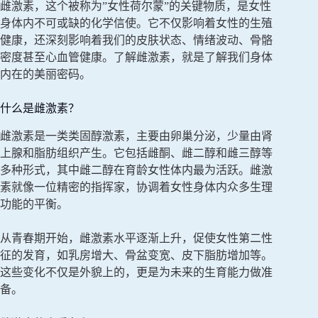
雌激素，这个被称为”女性荷尔蒙”的关键物质，是女性
身体内不可或缺的化学信使。它不仅影响着女性的生殖
健康，还深刻影响着我们的皮肤状态、情绪波动、骨骼
密度甚至心血管健康。了解雌激素，就是了解我们身体
内在的美丽密码。
什么是雌激素？
雌激素是一类类固醇激素，主要由卵巢分泌，少量由肾
上腺和脂肪组织产生。它包括雌酮、雌二醇和雌三醇等
多种形式，其中雌二醇在育龄女性体内最为活跃。雌激
素就像一位精密的指挥家，协调着女性身体内众多生理
功能的平衡。
从青春期开始，雌激素水平逐渐上升，促使女性第二性
征的发育，如乳房增大、骨盆变宽、皮下脂肪增加等。
这些变化不仅是外貌上的，更是为未来的生育能力做准
备。