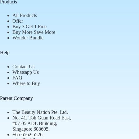
Products
All Products
Offer
Buy 3 Get 1 Free
Buy More Save More
Wonder Bundle
Help
Contact Us
Whatsapp Us
FAQ
Where to Buy
Parent Company
The Beauty Nation Pte. Ltd.
No. 41, Toh Guan Road East,
#07-05 ADL Building,
Singapore 608605
+65 6562 5526