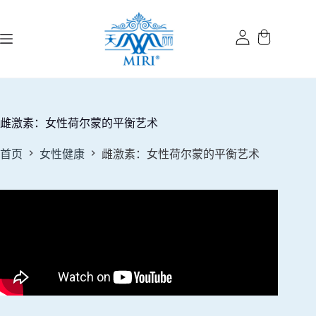
跳
过
内
容
雌激素：女性荷尔蒙的平衡艺术
首页
女性健康
雌激素：女性荷尔蒙的平衡艺术