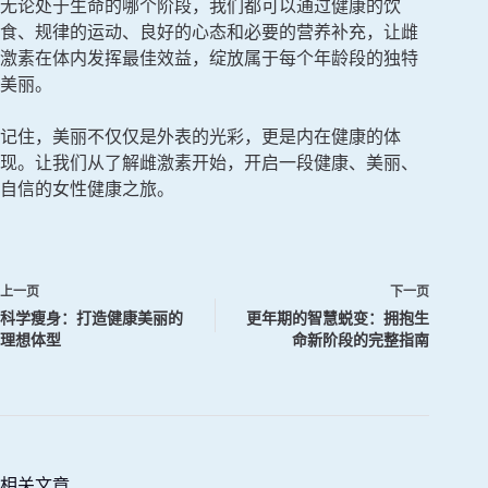
无论处于生命的哪个阶段，我们都可以通过健康的饮
食、规律的运动、良好的心态和必要的营养补充，让雌
激素在体内发挥最佳效益，绽放属于每个年龄段的独特
美丽。
记住，美丽不仅仅是外表的光彩，更是内在健康的体
现。让我们从了解雌激素开始，开启一段健康、美丽、
自信的女性健康之旅。
上一页
下一页
科学瘦身：打造健康美丽的
更年期的智慧蜕变：拥抱生
理想体型
命新阶段的完整指南
相关文章