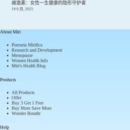
雌激素：女性一生健康的隐形守护者
19 9 月, 2025
About Miri
Pueraria Mirifica
Research and Development
Menopause
Women Health Info
Miri's Health Blog
Products
All Products
Offer
Buy 3 Get 1 Free
Buy More Save More
Wonder Bundle
Help