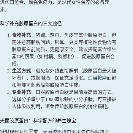
进伤口愈合、增强免疫力，是现代女性保养的必备元
素。
科学补充胶原蛋白的三大途径
食物补充
：猪蹄、鸡爪、鱼皮等富含胶原蛋白，但
需注意高脂肪问题；银耳、豆类等植物性食物含有
胶原蛋白前物质，更健康安全。建议搭配富含维生
素C的蔬果（如柑橘、猕猴桃），促进胶原蛋白合
成。
生活方式
：避免紫外线直接照射（胶原蛋白最大破
坏者），戒烟限酒，保证充足睡眠。
适当按摩
面部
和胸部可刺激局部胶原蛋白生成。
专业补充
：口服胶原蛋白肽是目前最高效的方式。
选择分子量小于1000道尔顿的小分子肽，可直接被
人体吸收利用，避免传统胶原蛋白的消化损耗。
天丽胶原蛋白：科学配方的养生瑰宝
针对现代女性需求，
天丽胶原蛋白
采用先进酶解技术，