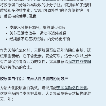
将胶原蛋白分解为易吸收的小分子肽。特别添加了透明
质酸和多种维生素，实现”内调外养”的全方位养护。用
户反馈持续使用8周后：
皮肤水分提升35%，细纹减少42%
关节灵活度改善，运动不适感减轻
经期前不适症状缓解，内分泌更平衡
作为天然抗氧化剂，天丽胶原蛋白还能清除自由基，延
缓细胞衰老。它不含激素，安全可靠，适合20岁以上所
有希望保持青春活力的女性，尤其推荐给
追求自然美胸
和改善体态的女士。
胶原蛋白伴侣：美颜活性胶囊的协同效应
为最大化胶原蛋白功效，建议搭配
天丽美颜活性胶囊
。
这款产品融合泰国野葛根、大豆异黄酮等天然植物雌激
素，能：