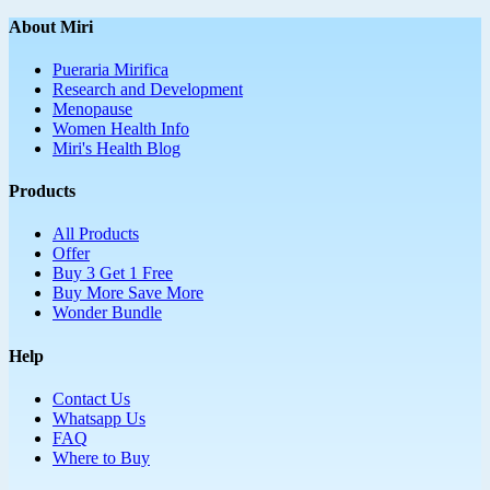
About Miri
Pueraria Mirifica
Research and Development
Menopause
Women Health Info
Miri's Health Blog
Products
All Products
Offer
Buy 3 Get 1 Free
Buy More Save More
Wonder Bundle
Help
Contact Us
Whatsapp Us
FAQ
Where to Buy