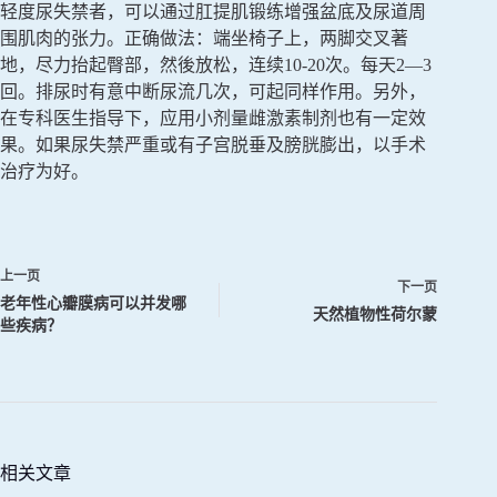
轻度尿失禁者，可以通过肛提肌锻练增强盆底及尿道周
围肌肉的张力。正确做法：端坐椅子上，两脚交叉著
地，尽力抬起臀部，然後放松，连续10-20次。每天2—3
回。排尿时有意中断尿流几次，可起同样作用。另外，
在专科医生指导下，应用小剂量雌激素制剂也有一定效
果。如果尿失禁严重或有子宫脱垂及膀胱膨出，以手术
治疗为好。
上一页
下一页
老年性心瓣膜病可以并发哪
天然植物性荷尔蒙
些疾病？
相关文章