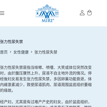
跳
过
内
容
张力性尿失禁
首页
女性健康
张力性尿失禁
张力性尿失禁是指当咳嗽、喷嚏、大笑或体位突然改变
时，由於腹压骤然上升，尿液不自主地外流的情况。停
经後妇女易发生张力性尿失禁，多因卵巢功能衰退，体
内雌激素减少，致使尿道肌肉、尿道周围盆底组织萎缩
的缘故。
经产妇，尤其是有过难产产史的妇女，由於盆底组织、