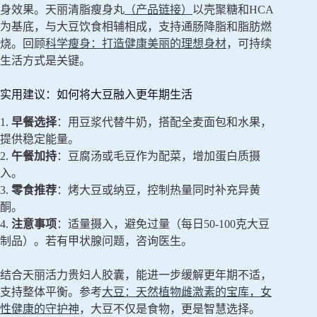
身效果。天丽清脂瘦身丸
（产品链接）
以壳聚糖和HCA
为基底，与大豆饮食相辅相成，支持通肠降脂和脂肪燃
烧。回顾
科学瘦身：打造健康美丽的理想身材
，可持续
生活方式是关键。
实用建议：如何将大豆融入更年期生活
1.
早餐选择
：用豆浆代替牛奶，搭配全麦面包和水果，
提供稳定能量。
2.
午餐加持
：豆腐汤或毛豆作为配菜，增加蛋白质摄
入。
3.
零食推荐
：烤大豆或纳豆，控制热量同时补充异黄
酮。
4.
注意事项
：适量摄入，避免过量（每日50-100克大豆
制品）。若有甲状腺问题，咨询医生。
结合天丽活力贵妇人胶囊，能进一步缓解更年期不适，
支持整体平衡。参考
大豆：天然植物雌激素的宝库，女
性健康的守护神
，大豆不仅是食物，更是智慧选择。