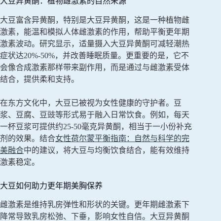
大豆异黄酮：植物雌激素的自然来源
大豆富含异黄酮，特别是大豆异黄酮，这是一种植物雌
激素，能温和模拟人体雌激素的作用，帮助平衡更年期
激素波动。研究显示，适量摄入大豆异黄酮可减轻潮热
症状达20%-50%，并改善睡眠质量。更重要的是，它不
会像合成激素那样带来副作用，而是通过与雌激素受体
结合，提供柔和支持。
在东方文化中，大豆已被视为女性健康的守护者。豆
浆、豆腐、豆豉等形式易于融入日常饮食。例如，每天
一杯豆浆可提供约25-50毫克异黄酮，相当于一小份补充
剂的效果。结合
女性荷尔蒙平衡指南：自然与科学的完
美融合
中的建议，将大豆与均衡饮食结合，能有效维持
激素稳定。
大豆如何助力更年期美胸保养
雌激素是维持乳房弹性和形状的关键。更年期雌激素下
降常导致乳房松弛、下垂，影响女性自信。大豆异黄酮