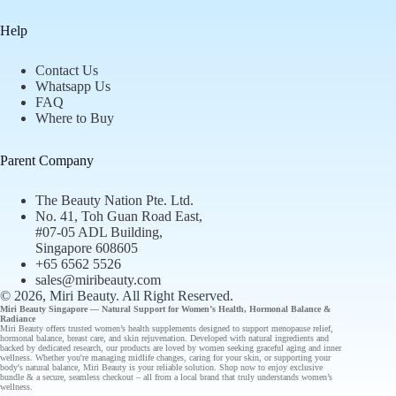
Help
Contact Us
Whatsapp Us
FAQ
Where to Buy
Parent Company
The Beauty Nation Pte. Ltd.
No. 41, Toh Guan Road East,
#07-05 ADL Building,
Singapore 608605
+65 6562 5526
sales@miribeauty.com
© 2026, Miri Beauty
. All Right Reserved.
Miri Beauty Singapore — Natural Support for
Women’s Health
,
Hormonal Balance
&
Radiance
Miri Beauty offers
trusted
women’s health supplements designed to support
menopause relief
,
hormonal balance
,
breast care
, and
skin rejuvenation
. Developed with natural ingredients and
backed by
dedicated research
, our
products
are loved by women seeking graceful aging and inner
wellness. Whether you're managing midlife changes, caring for your skin, or supporting your
body's natural balance, Miri Beauty is your reliable solution.
Shop now
to enjoy
exclusive
bundle
& a secure, seamless checkout – all from a
local brand
that truly understands
women’s
wellness
.