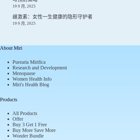
19 9 月, 2025
雌激素：女性一生健康的隐形守护者
19 9 月, 2025
About Miri
Pueraria Mirifica
Research and Development
Menopause
Women Health Info
Miri's Health Blog
Products
All Products
Offer
Buy 3 Get 1 Free
Buy More Save More
Wonder Bundle