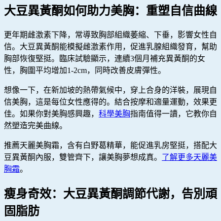
大豆異黃酮如何助力美胸：重塑自信曲線
更年期雌激素下降，常導致胸部組織萎縮、下垂，影響女性自
信。大豆異黃酮能模擬雌激素作用，促進乳腺組織發育，幫助
胸部恢復堅挺。臨床試驗顯示，連續3個月補充異黃酮的女
性，胸圍平均增加1-2cm，同時改善皮膚彈性。
想像一下，在新加坡的熱帶氣候中，穿上合身的洋裝，展現自
信美胸，這是每位女性應得的。結合按摩和適量運動，效果更
佳。如果你對美胸感興趣，
科學美胸
指南值得一讀，它教你自
然塑造完美曲線。
推薦天麗美胸霜，含有白野葛精華，能促進乳房堅挺，搭配大
豆異黃酮內服，雙管齊下，讓美胸夢想成真。
了解更多天麗美
胸霜
。
瘦身奇效：大豆異黃酮調節代謝，告別頑
固脂肪