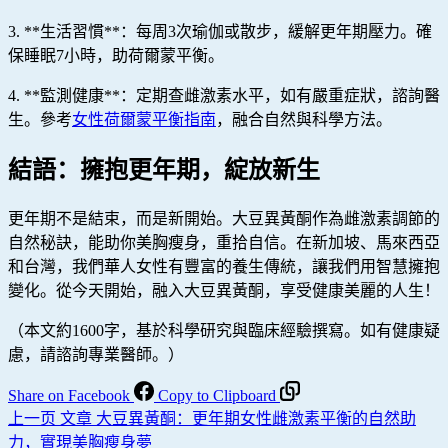
3. **生活習慣**：每周3次瑜伽或散步，緩解更年期壓力。確
保睡眠7小時，助荷爾蒙平衡。
4. **監測健康**：定期查雌激素水平，如有嚴重症狀，諮詢醫
生。參考
女性荷爾蒙平衡指南
，融合自然與科學方法。
結語：擁抱更年期，綻放新生
更年期不是結束，而是新開始。大豆異黃酮作為雌激素調節的
自然秘訣，能助你美胸瘦身，重拾自信。在新加坡、馬來西亞
和台灣，我們華人女性有豐富的養生傳統，讓我們用智慧擁抱
變化。從今天開始，融入大豆異黃酮，享受健康美麗的人生！
（本文約1600字，基於科學研究與臨床經驗撰寫。如有健康疑
慮，請諮詢專業醫師。）
Share on Facebook
Copy to Clipboard
上一页
文章
大豆異黃酮：更年期女性雌激素平衡的自然助
力，實現美胸瘦身夢