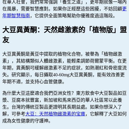
在華人社會，我們常常強調「養生之道」，更年期就像一場內
在風暴，需要智慧應對。如果你正經歷這些困擾，不妨回顧
更
年期智慧指南
，它提供全面策略幫助你優雅度過這階段。
大豆異黃酮：天然雌激素的「植物版」盟
友
大豆異黃酮是黃豆中提取的植物化合物，被譽為「植物雌激
素」，其結構類似人體雌激素，能輕柔調節荷爾蒙平衡。在更
年期，異黃酮可緩解雌激素不足的症狀，如熱潮紅和骨密度流
失。研究顯示，每日攝取40-60mg大豆異黃酮，能有效改善更
年期不適，並支持心血管健康。
為什麼大豆這麼適合我們亞洲女性？東方飲食中大豆製品如豆
漿、豆腐本就豐富，新加坡和馬來西亞的華人社區常以此養
生。台灣的傳統豆製品更證明其長期益處。如果你想深入了
解，可參考
大豆：天然植物雌激素的宝庫
，它解釋了大豆如何
成為女性健康的守護神。