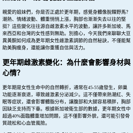
親愛的姐妹們，你是否正處於更年期，感覺身體像脫韁野馬？
潮熱、情緒波動、體重悄悄上漲，胸部也漸漸失去以往的堅
挺？這些變化往往源自雌激素水平的波動，讓許多新加坡、馬
來西亞和台灣的女性感到無助。別擔心，今天我們來聊聊大豆
異黃酮如何成為更年期女性雌激素調節的自然秘訣，不僅能幫
助美胸瘦身，還能讓你重獲自信與活力。
更年期雌激素變化：為什麼會影響身材與
心情？
更年期是女性生命中的自然轉折，通常在45-55歲發生，卵巢
功能逐漸衰退，導致雌激素分泌減少。這不僅帶來熱潮紅、失
眠等症狀，還會影響體脂分布，讓腹部和大腿容易積胖，胸部
因缺乏支持而下垂。根據新加坡衛生部的數據，更年期女性中
超過40%面臨體重增加問題，這不僅影響外貌，還可能引發骨
質疏松和心血管風險。