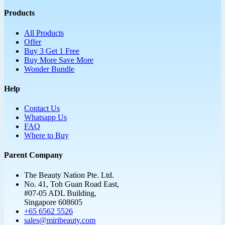
Products
All Products
Offer
Buy 3 Get 1 Free
Buy More Save More
Wonder Bundle
Help
Contact Us
Whatsapp Us
FAQ
Where to Buy
Parent Company
The Beauty Nation Pte. Ltd.
No. 41, Toh Guan Road East,
#07-05 ADL Building,
Singapore 608605
+65 6562 5526
sales@miribeauty.com