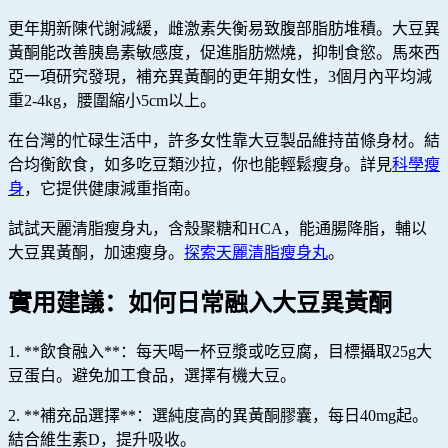
更年期新陳代謝減緩，雌激素失衡易致腹部脂肪堆積。大豆異
黃酮能改善胰島素敏感度，促進脂肪燃燒，抑制食慾。馬來西
亞一項研究發現，補充異黃酮的更年期女性，3個月內平均減
重2-4kg，腰圍縮小5cm以上。
在台灣的忙碌生活中，許多女性靠大豆製品維持苗條身材。結
合均衡飲食，如多吃豆類沙拉，你也能輕鬆瘦身。詳見
科學瘦
身
，它提供健康減重指南。
試試天麗清脂瘦身丸，含殼聚糖和HCA，能通腸降脂，輔以
大豆異黃酮，加速瘦身。
探索天麗清脂瘦身丸
。
實用建議：如何日常融入大豆異黃酮
1. **飲食融入**：每天喝一杯豆漿或吃豆腐，目標攝取25g大
豆蛋白。避免加工食品，選擇有機大豆。
2. **補充品選擇**：選純度高的異黃酮膠囊，每日40mg起。
結合維生素D，提升吸收。