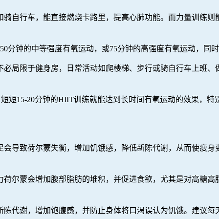
和骑自行车，能直接燃烧卡路里，提高心肺功能。而力量训练则
0分钟的中等强度有氧运动，或75分钟的高强度有氧运动，同时
不必局限于健身房，日常活动如爬楼梯、步行或骑自行车上班、
，短短15-20分钟的HIIT训练就能达到长时间有氧运动的效果，
足会导致荷尔蒙失衡，增加饥饿感，降低新陈代谢，从而使瘦身
力荷尔蒙会增加腹部脂肪的堆积，并促进食欲，尤其是对高糖高
新陈代谢，增加饱腹感，并防止身体将口渴误认为饥饿。建议每